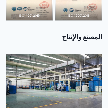
ISO14001:2015
ISO45001:2018
المصنع والإنتاج