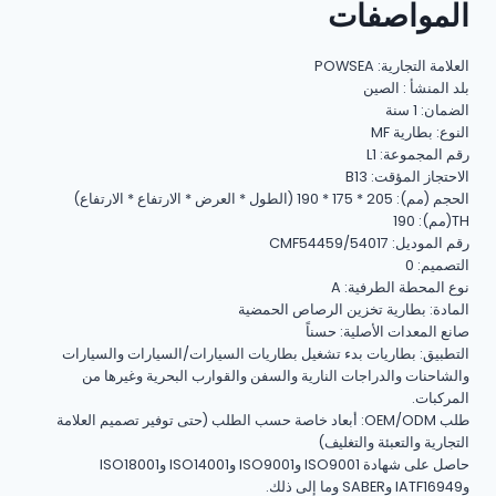
المواصفات
العلامة التجارية: POWSEA
بلد المنشأ : الصين
الضمان: 1 سنة
النوع: بطارية MF
رقم المجموعة: L1
الاحتجاز المؤقت: B13
الحجم (مم): 205 * 175 * 190 (الطول * العرض * الارتفاع * الارتفاع)
TH(مم): 190
رقم الموديل: CMF54459/54017
التصميم: 0
نوع المحطة الطرفية: A
المادة: بطارية تخزين الرصاص الحمضية
صانع المعدات الأصلية: حسناً
التطبيق: بطاريات بدء تشغيل بطاريات السيارات/السيارات والسيارات
والشاحنات والدراجات النارية والسفن والقوارب البحرية وغيرها من
المركبات.
طلب OEM/ODM: أبعاد خاصة حسب الطلب (حتى توفير تصميم العلامة
التجارية والتعبئة والتغليف)
حاصل على شهادة ISO9001 وISO9001 وISO14001 وISO18001
وIATF16949 وSABER وما إلى ذلك.