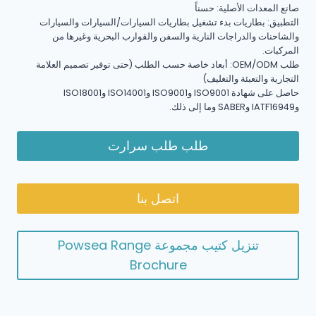
صانع المعدات الأصلية: حسناً
التطبيق: بطاريات بدء تشغيل بطاريات السيارات/السيارات والسيارات
والشاحنات والدراجات النارية والسفن والقوارب البحرية وغيرها من
المركبات.
طلب OEM/ODM: أبعاد خاصة حسب الطلب (حتى توفير تصميم العلامة
التجارية والتعبئة والتغليف)
حاصل على شهادة ISO9001 وISO9001 وISO14001 وISO18001
وIATF16949 وSABER وما إلى ذلك.
طلب طلب سرارت
اتصل بنا
تنزيل كتيب مجموعة Powsea Range
Brochure