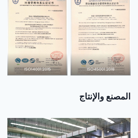
ISO14001:2015
ISO45001:2018
المصنع والإنتاج