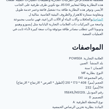
هذه البطارية وفقًا لمعايير JIS E41 مع تكوين طرف طرفية على الجانب
الأيسر، وتوفر هذه البطارية طاقة بدء تشغيل فائقة وعمر خدمة طويل
ومقاومة ممتازة للاهتزاز والظروف البيئية القاسية. مثالية ل
الشاحنات
والحافلات وآلات البناء أو الآلات الزراعية، فهي تناسب مجموعة
واسعة من المركبات ذات العلامات التجارية اليابانية مثل إيسوزو وهينو
وتويوتا التي تتطلب مصادر طاقة موثوقة وذات سعة كبيرة لأداء ثابت في
العمليات الصعبة.
المواصفات
العلامة التجارية: POWSEA
بلد المنشأ : الصين
الضمان: 1 سنة
النوع: بطارية MF
رقم المجموعة: E41
الحجم (مم): 408 * 173 * 210 (الطول * العرض * الارتفاع * الارتفاع)
TH(مم): 232
رقم الموديل: 115E41L/NS120L
التصميم: 0
نوع المحطة الطرفية: A
المادة: بطارية تخزين الرصاص الحمضية