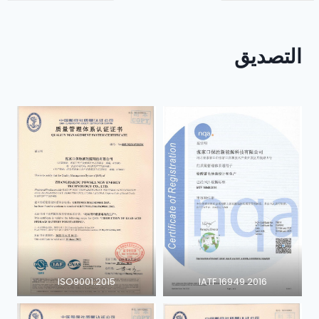
التصديق
ISO9001:2015
IATF 16949 2016