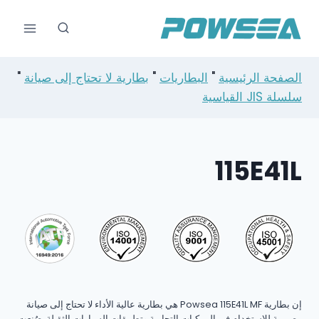
خطي
لى
لمحتوى
الصفحة الرئيسية
"
البطاريات
"
بطارية لا تحتاج إلى صيانة
"
سلسلة JIS القياسية
115E41L
إن بطارية Powsea 115E41L MF هي بطارية عالية الأداء لا تحتاج إلى صيانة
مصممة للاستخدام في المركبات التجارية وتطبيقات السيارات الثقيلة. صُنعت