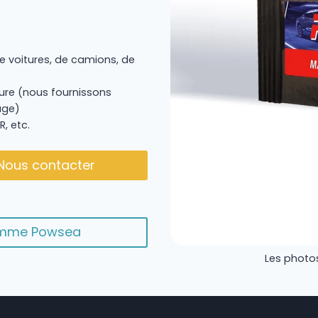
e voitures, de camions, de
re (nous fournissons
age)
R, etc.
Nous contacter
gamme Powsea
Les photos