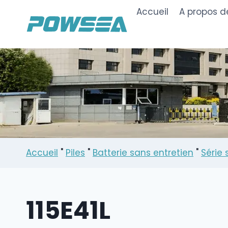
Skip
Accueil
A propos d
to
content
Accueil
"
Piles
"
Batterie sans entretien
"
Série 
115E41L