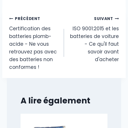
Navigation
PRÉCÉDENT
SUIVANT
Certification des
ISO 9001:2015 et les
de
batteries plomb-
batteries de voiture
l’article
acide - Ne vous
- Ce qu'il faut
retrouvez pas avec
savoir avant
des batteries non
d'acheter
conformes !
A lire également