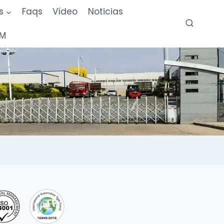
s
Faqs
Vídeo
Noticias
DM