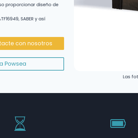
so proporcionar diseño de
IATF16949, SABER y así
acte con nosotros
ma Powsea
Las fo