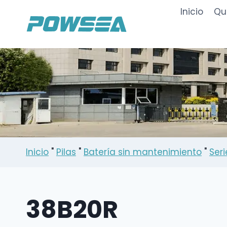
Saltar
Inicio
Qu
al
Contenido
Inicio
"
Pilas
"
Batería sin mantenimiento
"
Seri
38B20R