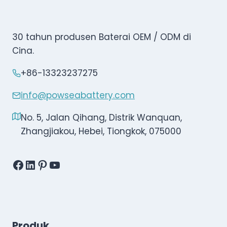
30 tahun produsen Baterai OEM / ODM di
Cina.
+86-13323237275
info@powseabattery.com
No. 5, Jalan Qihang, Distrik Wanquan,
Zhangjiakou, Hebei, Tiongkok, 075000
Facebook
LinkedIn
Pinterest
YouTube
Produk