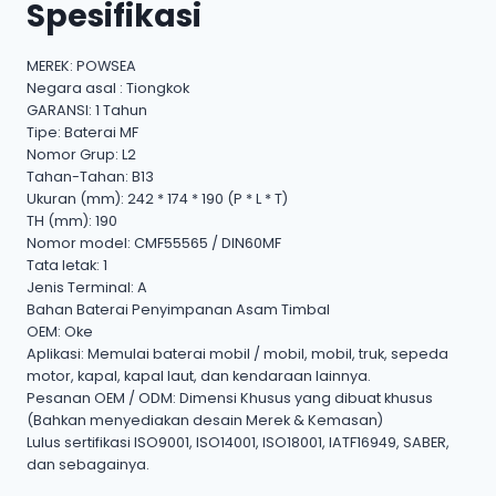
Spesifikasi
MEREK: POWSEA
Negara asal : Tiongkok
GARANSI: 1 Tahun
Tipe: Baterai MF
Nomor Grup: L2
Tahan-Tahan: B13
Ukuran (mm): 242 * 174 * 190 (P * L * T)
TH (mm): 190
Nomor model: CMF55565 / DIN60MF
Tata letak: 1
Jenis Terminal: A
Bahan Baterai Penyimpanan Asam Timbal
OEM: Oke
Aplikasi: Memulai baterai mobil / mobil, mobil, truk, sepeda
motor, kapal, kapal laut, dan kendaraan lainnya.
Pesanan OEM / ODM: Dimensi Khusus yang dibuat khusus
(Bahkan menyediakan desain Merek & Kemasan)
Lulus sertifikasi ISO9001, ISO14001, ISO18001, IATF16949, SABER,
dan sebagainya.