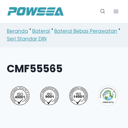
Loncat
ke
konten
Beranda
"
Baterai
"
Baterai Bebas Perawatan
"
Seri Standar DIN
CMF55565