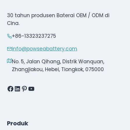
30 tahun produsen Baterai OEM / ODM di
Cina.
+86-13323237275
info@powseabattery.com
No. 5, Jalan Qihang, Distrik Wanquan,
Zhangjiakou, Hebei, Tiongkok, 075000
Facebook
LinkedIn
Pinterest
YouTube
Produk