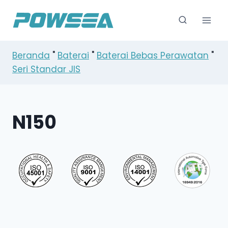
Loncat
ke
konten
Beranda
"
Baterai
"
Baterai Bebas Perawatan
"
Seri Standar JIS
N150