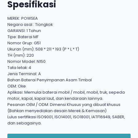
Spesifikasi
MEREK: POWSEA
Negara asal : Tiongkok
GARANSI: 1 Tahun
Tipe: Baterai MF
Nomor Grup: G51
Ukuran (mm): 508 * 211 * 193 (P * L * T)
TH (mm): 220
Nomor Model: N150
Tata letak: 4
Jenis Terminal: A
Bahan Baterai Penyimpanan Asam Timbal
OEM: Oke
Aplikasi: Memulai baterai mobil / mobil, mobil, truk, sepeda
motor, kapal, kapal laut, dan kendaraan lainnya.
Pesanan OEM / ODM: Dimensi Khusus yang dibuat khusus
(Bahkan menyediakan desain Merek & Kemasan)
Lulus sertifikasi ISO9001, ISO14001, ISO18001, IATF16949, SABER,
dan sebagainya.