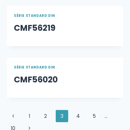
SÉRIE STANDARD DIN
CMF56219
SÉRIE STANDARD DIN
CMF56020
Navigation
Page
1
2
3
4
5
…
dans
précédente
Page
10