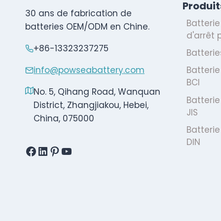
Produit
30 ans de fabrication de
Batteri
batteries OEM/ODM en Chine.
d'arrêt
+86-13323237275
Batterie
info@powseabattery.com
Batterie
BCI
No. 5, Qihang Road, Wanquan
Batterie
District, Zhangjiakou, Hebei,
JIS
China, 075000
Batterie
DIN
Facebook
LinkedIn
Pinterest
YouTube