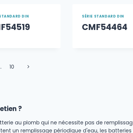
 STANDARD DIN
SÉRIE STANDARD DIN
F54519
CMF54464
Page
…
10
suivante
etien ?
tterie au plomb qui ne nécessite pas de remplissage
sitent un remplissage périodique d'eau, les batteri