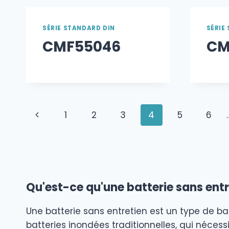
SÉRIE STANDARD DIN
SÉRIE
CMF55046
CM
Navigation
Page
1
2
3
4
5
6
dans
précédente
les
pages
Qu'est-ce qu'une batterie sans entr
Une batterie sans entretien est un type de ba
batteries inondées traditionnelles, qui néces