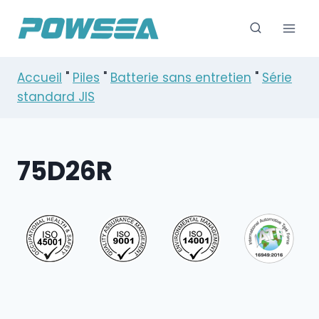
Skip
to
content
Accueil
"
Piles
"
Batterie sans entretien
"
Série
standard JIS
75D26R