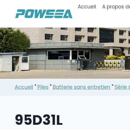
Skip
Accueil
A propos d
to
content
Accueil
"
Piles
"
Batterie sans entretien
"
Série 
95D31L