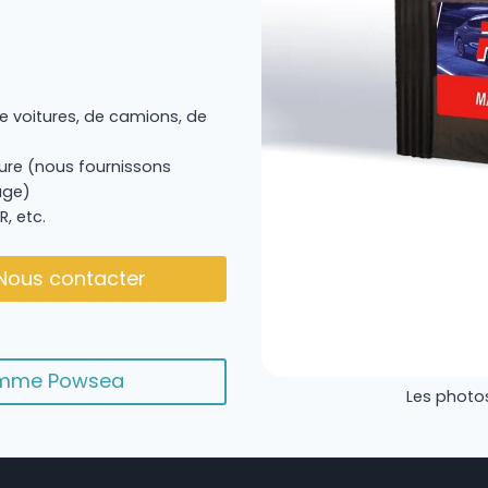
e voitures, de camions, de
re (nous fournissons
age)
R, etc.
Nous contacter
gamme Powsea
Les photos