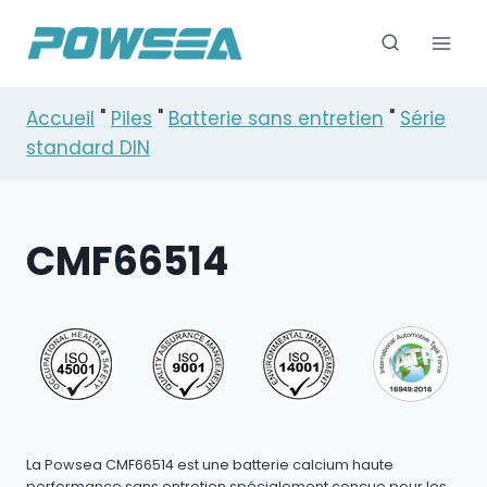
Skip
to
content
Accueil
"
Piles
"
Batterie sans entretien
"
Série
standard DIN
CMF66514
La Powsea CMF66514 est une batterie calcium haute
performance sans entretien spécialement conçue pour les