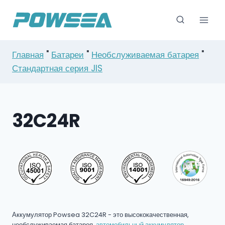
Перейти
к
содержимому
Главная
"
Батареи
"
Необслуживаемая батарея
"
Стандартная серия JIS
32C24R
Аккумулятор Powsea 32C24R - это высококачественная,
необслуживаемая батарея.
автомобильный аккумулятор