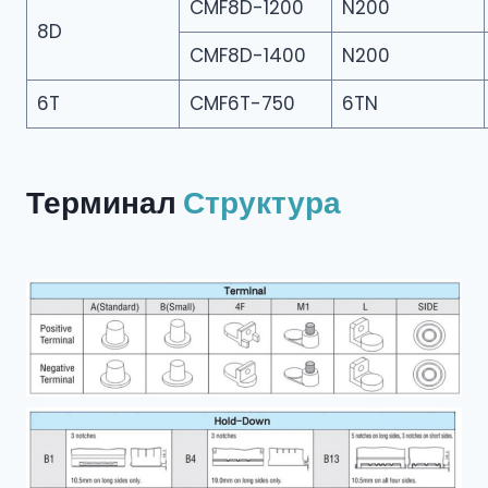
CMF8D-1200
N200
8D
CMF8D-1400
N200
6T
CMF6T-750
6TN
Терминал
Структура