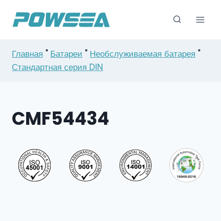
Перейти
к
содержимому
Главная
"
Батареи
"
Необслуживаемая батарея
"
Стандартная серия DIN
CMF54434