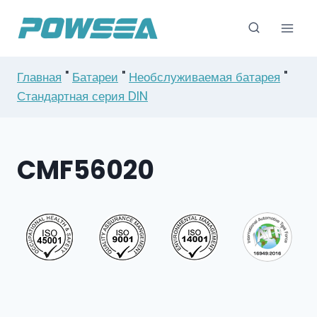
Перейти
к
содержимому
Главная
"
Батареи
"
Необслуживаемая батарея
"
Стандартная серия DIN
CMF56020