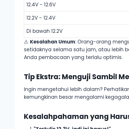
12.4V - 12.6V
12.2V - 12.4V
Di bawah 12.2V
⚠️
Kesalahan Umum
: Orang-orang menguj
setidaknya selama satu jam, atau lebih b
Anda pembacaan yang terlalu optimis.
Tip Ekstra: Menguji Sambil 
Ingin mengetahui lebih dalam? Perhati
kemungkinan besar mengalami kegagalan 
Kesalahpahaman yang Harus
"Tertulis 12,3V, jadi ini bagus!"